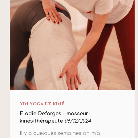
Yin Yoga et kiné
Elodie Deforges - masseur-
kinésithérapeute
06/12/2024
Il y a quelques semaines on m’a